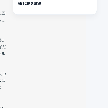
ABTC株を取得
上回
るこ
語っ
ぎだ
ホル
期にユ
数は
な
きと