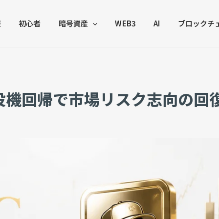
報
初心者
暗号資産
WEB3
AI
ブロックチ
FT、投機回帰で市場リスク志向の回