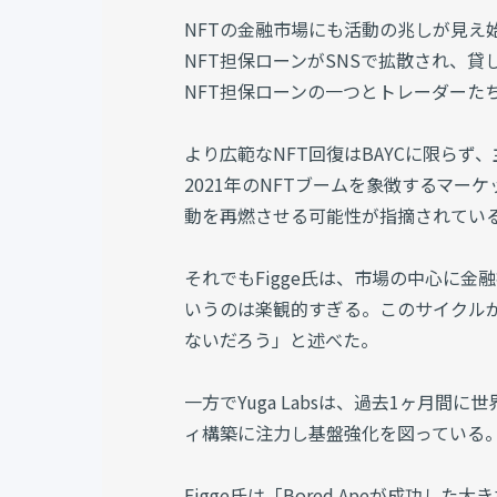
NFTの金融市場にも活動の兆しが見え始め
NFT担保ローンがSNSで拡散され、貸し
NFT担保ローンの一つとトレーダーた
より広範なNFT回復はBAYCに限らず、主
2021年のNFTブームを象徴するマー
動を再燃させる可能性が指摘されてい
それでもFigge氏は、市場の中心に
いうのは楽観的すぎる。このサイクル
ないだろう」と述べた。
一方でYuga Labsは、過去1ヶ月
ィ構築に注力し基盤強化を図っている
Figge氏は「Bored Apeが成功