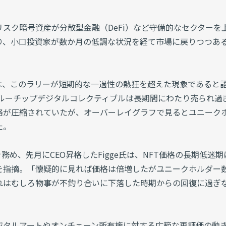
スク暗号資産が分散型金融（DeFi）など守備的なセクターを
り、小口投資家が数か月の低調な状況を経て市場に戻りつつあ
 Figge氏は、このラリーが短期的な一過性の熱狂を超えた現象であると
「ブルーチップデジタルコレクティブルは長期間にわたり売られ過
格が圧縮されていたが、オーバーレイグラフで見るとユニーク
た。
営職を務め、先月にCEO昇格したFigge氏は、NFT価格の長期低迷
を指摘。「懐疑的に見れば価格は倍増したがユニークホルダー
れはむしろ物事が不釣り合いに下落した時期からの回復に過ぎ
ジタルアートやオンチェーン所有権に対する広範な再評価の動