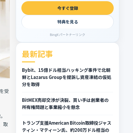
今すぐ登録
特典を見る
BingX パートナーリンク
最新記事
Bybit、15億ドル相当ハッキング事件で北朝
鮮とLazarus Groupを提訴し資産凍結の仮処
分を取得
撃を受
BitMEX売却交渉が決裂、買い手は創業者の
所有権問題と事業縮小を懸念
増。
トランプ支援American Bitcoin取締役ジャス
、取
ティン・マティーン氏、約200万ドル相当の