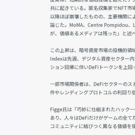
共に起きている。匿名収集家でNFT市場
以降ほぼ崩壊したものの、主要機関に
論じた。MoMA、Centre Pompi
が、価値あるメディアは残った」と述
この上昇は、暗号資産市場の投機的領域での勢
Indexは先週、デジタル資産セクタ
ション回帰に伴いDeFiトークンを上回
一部市場関係者は、DeFiセクターの
件やレンディングプロトコルの利回り
Figge氏は「巧妙に仕組まれたハック
あり、人々はDeFiだけがゲームの全
コミュニティに結びつく異なる価値を