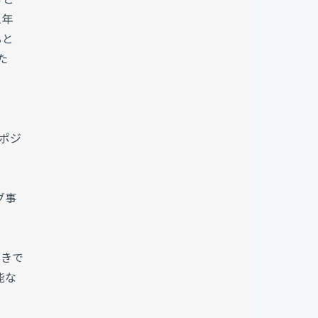
1年
ると
た
ポジ
グ事
べきで
能な