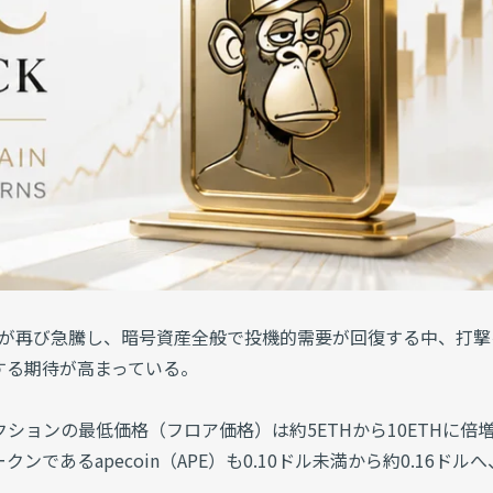
AYC）のNFTが再び急騰し、暗号資産全般で投機的需要が回復する中、打
する期待が高まっている。
コレクションの最低価格（フロア価格）は約5ETHから10ETHに倍
であるapecoin（APE）も0.10ドル未満から約0.16ドルへ