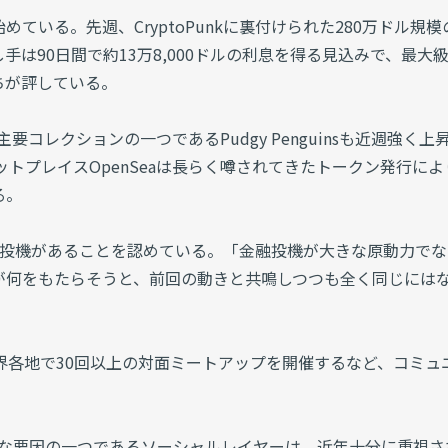
ている。先週、CryptoPunkに裏付けられた280万ドル規模
手は90日間で約13万8,000ドルの利息を得る見込みで、最大
ちが評している。
要コレクションの一つであるPudgy Penguinsも近週強く上
ケットプレイスOpenSeaは長らく噂されてきたトークン発行によ
る。
金融投機があることを認めている。「金融投機が大きな原動力で
が何をもたらそうと、前回の動きと共鳴しつつも全く同じには
間に世界各地で30回以上の対面ミートアップを開催するなど、コミュ
。
した大きな要因の一つであるソーシャルレイヤーは、近年十分に重視