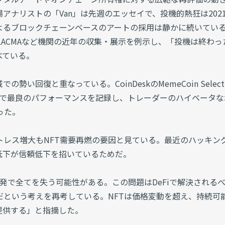
アナリストの「Van」は先週のエッセイで、投機的熱狂は202
よるブロックチェーンベースのアートの採用は静かに続いてい
dou、LACMAなど機関の近年の収集・展示を例示し、「投機は終わっ
べている。
い回復と重なっている。CoinDeskのMemeCoin Select
ー内で最良のパフォーマンスを記録し、トレーダーのハイベータな
った。
ストレス増大もNFT需要再燃の要因と見ている。最近のハッキン
低下が信頼低下を招いているためだ。
一発で全てを失う可能性がある。この問題はDeFiで解決される
てだという考えを再考している。NFTは価格変動を超え、持続可
提供する」と指摘した。