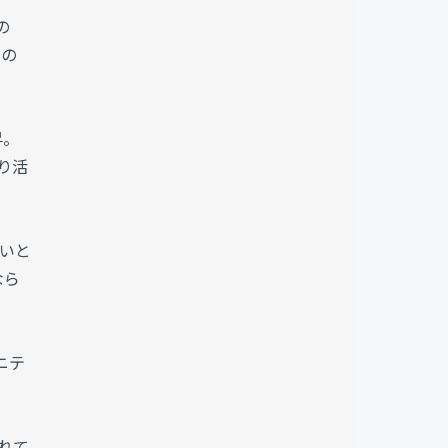
の
級の
昇。
り活
ないと
なら
ニテ
されて