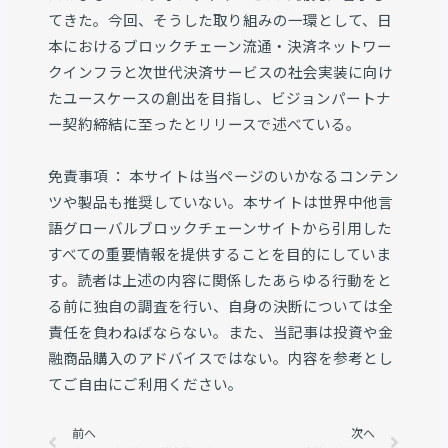
てきた。今回、そうした取り組みの一環として、日
本におけるブロックチェーン流通・決済ネットワー
クインフラと次世代決済サービスの社会実装に向け
たユースケースの創出を目指し、ビジョンパートナ
ー契約締結に至ったとリリースで述べている。
免責事項 ： 本サイトは当ページのいかなるコンテン
ツや製品も推奨していない。本サイトは世界中他言
語グローバルブロックチェーンサイトから引用した
すべての重要情報を提供することを目的にしていま
す。読者は上述の内容に関係したあらゆる行動をと
る前に独自の調査を行い、自身の決断については全
責任を負わねばならない。また、当記事は投資や金
融商品購入のアドバイスではない。内容を参考とし
てご自由にご利用ください。
Prev
前へ
次へ
Next