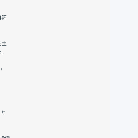
再評
を主
た。
い
ルと