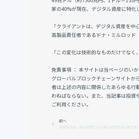
49兆ドル（約7500兆円、1ドル＝1
家の40%が現在、デジタル資産に特化
「クライアントは、デジタル資産を中
高製品責任者であるドナ・ミルロッド（Do
「この変化は技術的なものだけでなく
免責事項 ： 本サイトは当ページのい
グローバルブロックチェーンサイトか
者は上述の内容に関係したあらゆる行
わねばならない。また、当記事は投資
ご利用ください。
Prev
前へ