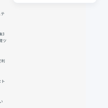
ステ
後3
資ツ
定利
なト
い