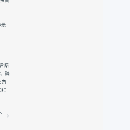
関投資
の最
言語
す。読
を負
由に
へ
Next
テーブルコインフィンテック企業BVNKを最大25億ドルで買収に向け、それぞれ協議：フォーチュン誌