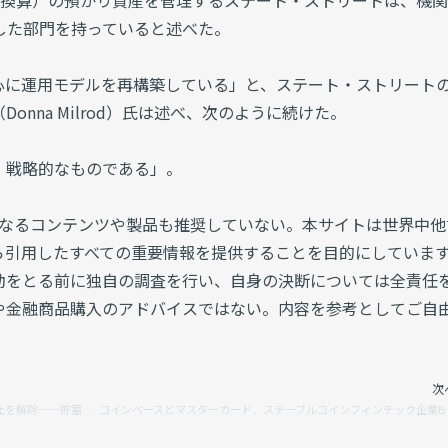
53円換算）の預かり資産を管理するステート・ストリートは、機
した部門を持っていると述べた。
心に運用モデルを再構築している」と、ステート・ストリート
nna Milrod）氏は述べ、次のように続けた。
、戦略的なものである」。
かなるコンテンツや製品も推奨していない。本サイトは世界中他
ら引用したすべての重要情報を提供することを目的にしていま
動をとる前に独自の調査を行い、自身の決断については全責任
や金融商品購入のアドバイスではない。内容を参考としてご自
次
英規制当局、暗号資産ETNの個人投資家向け販売禁止を解除──貯蓄口座・年金口座からの投資が可能に
コインベースとマスターカード、ス