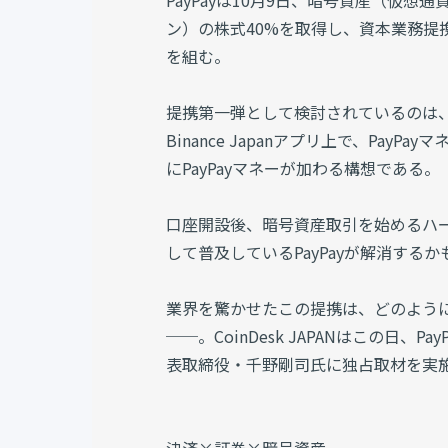
PayPayは10月9日、暗号資産（仮想通貨
ン）の株式40%を取得し、資本業務
を組む。
提携第一弾として検討されているのは、
Binance Japanアプリ上で、Pa
にPayPayマネーが加わる構想である。
口座開設後、暗号資産取引を始めるハ
して普及しているPayPayが解消する
業界を驚かせたこの提携は、どのよう
──。CoinDesk JAPANはこの日、P
表取締役・千野剛司氏に独占取材を実