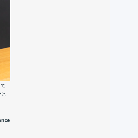
して
けと
nce