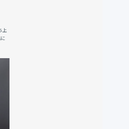
ち上
携に