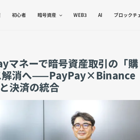
報
初心者
暗号資産
WEB3
AI
ブロックチ
Payマネーで暗号資産取引の「購
へ——PayPay×Binance
b3と決済の統合