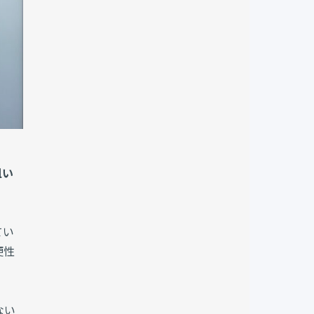
狙い
てい
便性
ない