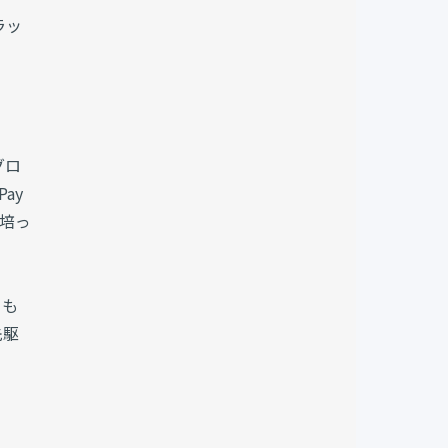
ラッ
グロ
ay
で培っ
らも
先駆