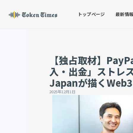
Skip
to
トップページ
最新情
content
【独占取材】Pay
入・出金」ストレス解消
Japanが描くWe
2025年12月1日