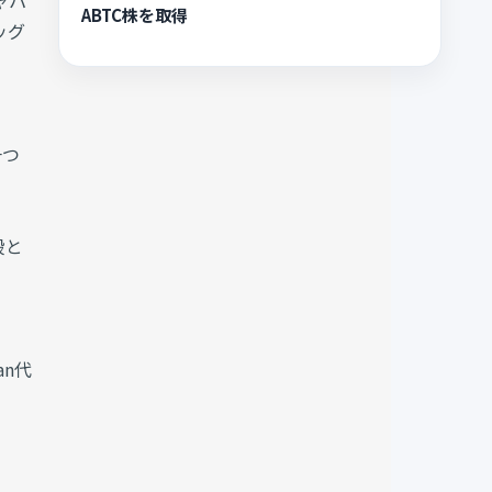
ャパ
ABTC株を取得
ッグ
一つ
段と
an代