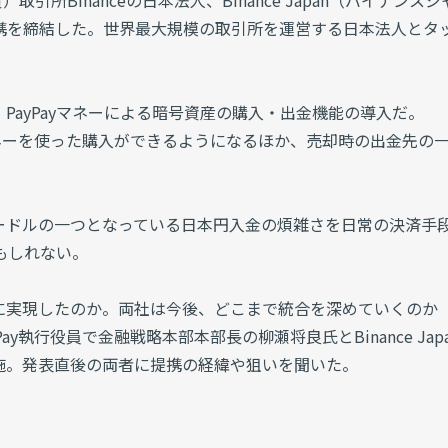
）取引所Binanceの日本法人、Binance Japan（バイナンスジ
提携を締結した。世界最大規模の取引所を運営する日本法人とタ
PayPayマネーによる暗号資産の購入・出金機能の導入だ。
yPayマネーを使った購入ができるようになるほか、売却時の出金先の
ードルの一つとなっている日本円入金の煩雑さを日常の決済手
かもしれない。
に実現したのか。両社は今後、どこまで統合を深めていくのか
ayPay執行役員で金融戦略本部本部長の柳瀬将良氏とBinance Jap
施。発表直後の両者に提携の経緯や狙いを聞いた。