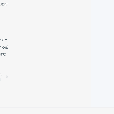
札を行
クチェ
とる前
はな
へ
Next
！