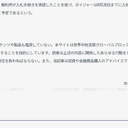
裁判所が入札手続きを承認したことを受け、ボイジャーは8月26日までに入
く予定であるという。
ンテンツや製品も推奨していない。本サイトは世界中他言語グローバルブロッ
供することを目的にしています。読者は上述の内容に関係したあらゆる行動を
責任を負わねばならない。また、当記事は投資や金融商品購入のアドバイスで
。
次
Mt.Gox事件や仮想通貨巨額マネロン関与疑いのロシア人、米国に引き渡し
2022年8月 日本限定 「新規登録キャンペーン」開催中