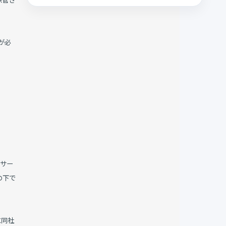
が必
リサー
の下で
に同社