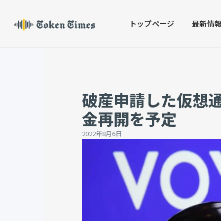
Skip
to
トップページ
最新情
content
破産申請した仮想
金再開を予定
2022年8月6日