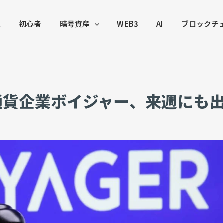
報
初心者
暗号資産
WEB3
AI
ブロックチ
通貨企業ボイジャー、来週にも