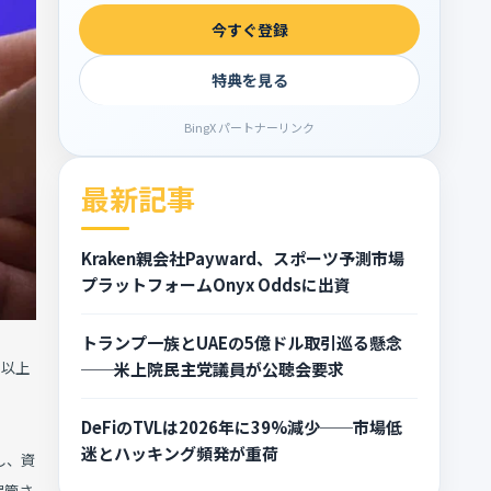
今すぐ登録
特典を見る
BingX パートナーリンク
最新記事
Kraken親会社Payward、スポーツ予測市場
プラットフォームOnyx Oddsに出資
トランプ一族とUAEの5億ドル取引巡る懸念
──米上院民主党議員が公聴会要求
月以上
DeFiのTVLは2026年に39%減少──市場低
迷とハッキング頻発が重荷
し、資
保管さ