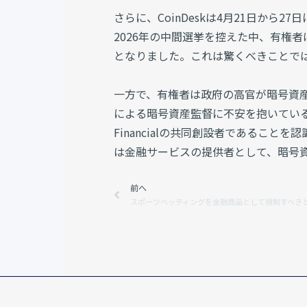
さらに、CoinDeskは4月21日か
2026年の中間選挙を控えた中、有権
となりました。これは驚くべきことで
一方で、有権者は政府の高官が暗号資産ビ
による暗号資産監督に不安を抱いていると答
Financialの共同創設者であるこ
は金融サービスの提供者として、暗号
Prev
前へ