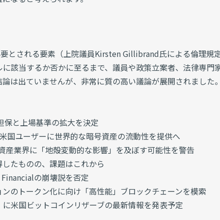
tに必要とされる要素（上院議員Kirsten Gillibrand氏による倫理規
ルに該当するか否かに至るまで、議員や政策立案者、法律専門
結論は出ていませんが、非常に質の高い議論が展開されました
け、担保と上場基準の拡大を決定
示唆し、米国ユーザーに世界的な暗号資産の流動性を提供へ
が暗号資産業界に「地殻変動的な影響」を及ぼす可能性を警告
得したものの、課題はこれから
rty Financialの崩壊説を否定
ョンのトークン化に向け「高性能」ブロックチェーンを模索
」に米国ビットコインリザーブの最新情報を発表予定