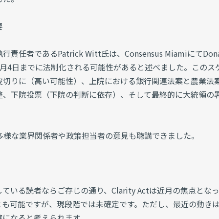
要
あるPatrick Witt氏は、Consensus MiamiにてDona
に署名し、7月4日までに法制化される可能性があると述べました。このス
皮切りに（高い可能性）、上院における銀行関連法案と農業法
整、下院投票（下院の判断に依存）、そして最終的に大統領の
氏に加え、多様な業界関係者や政策担当者の意見も聴講できました。
いる読者ならご存じの通り、Clarity Actは近月の焦点とな
とも可能ですが、現段階では未確定です。ただし、最近の動き
確になると考えられます。