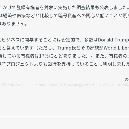
ら27日にかけて登録有権者を対象に実施した調査結果も公表しました
者は経済や医療などと比較して暗号資産への関心が低いことが明
はありません。
ジネスに関与することには否定的で、多数はDonald Trum
えています（ただし、Trump氏とその家族がWorld Liber
とを認識している有権者は17％にとどまりました）。また、有権者の
資産プロジェクトよりも銀行を支持していることも判明しまし
次
スポーツベッティングを金融商品として規制すべきと予測市場プロバイダーが提言
Michael Saylor氏が語るStrategyのビットコイン売却とSTRCの