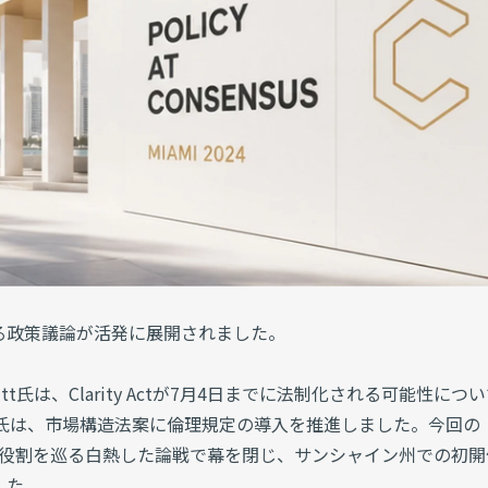
産を巡る政策議論が活発に展開されました。
itt氏は、Clarity Actが7月4日までに法制化される可能性につ
ibrand氏は、市場構造法案に倫理規定の導入を推進しました。今回の
、予測市場の役割を巡る白熱した論戦で幕を閉じ、サンシャイン州での初
した。