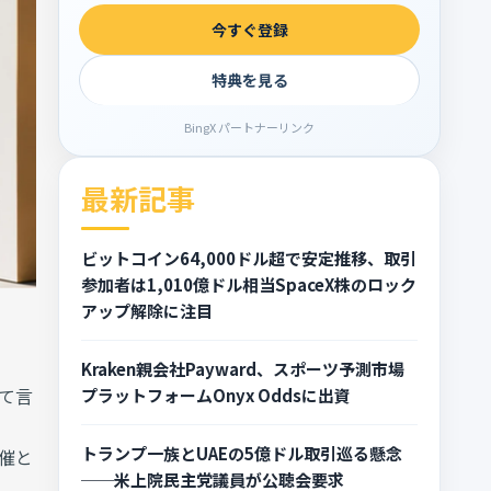
今すぐ登録
特典を見る
BingX パートナーリンク
最新記事
ビットコイン64,000ドル超で安定推移、取引
参加者は1,010億ドル相当SpaceX株のロック
アップ解除に注目
Kraken親会社Payward、スポーツ予測市場
いて言
プラットフォームOnyx Oddsに出資
トランプ一族とUAEの5億ドル取引巡る懸念
開催と
──米上院民主党議員が公聴会要求