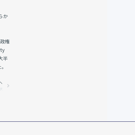
。
らか
p政権
ty
大半
た。
へ
Next
現状