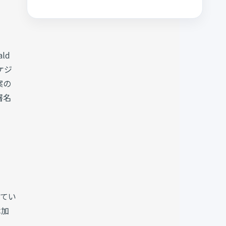
ld
ケジ
案の
署名
ってい
は加