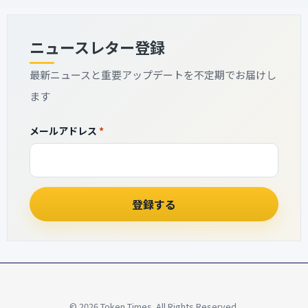
ニュースレター登録
最新ニュースと重要アップデートを不定期でお届けし
ます
メ
メ
メールアドレス
*
ー
ー
ル
ル
ア
ア
ド
ド
レ
レ
登録する
ス
ス
メ
ー
ル
ア
ド
レ
ス
© 2026 Token Times. All Rights Reserved.